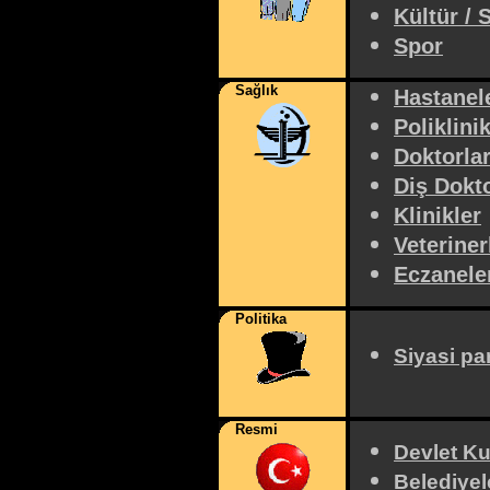
Kültür / 
Spor
Sağlık
Hastanel
Poliklinik
Doktorla
Diş Dokto
Klinikler
Veteriner
Eczanele
Politika
Siyasi par
Resmi
Devlet Ku
Belediyel