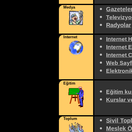
Medya
Gazetele
Televizyo
Radyolar
Internet
Internet H
Internet E
Internet C
Web Sayf
Elektroni
Eğitim
Eğitim ku
Kurslar v
Toplum
Sivil Top
Meslek Ö