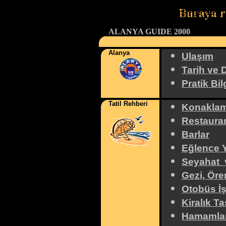
ALANYA GUIDE 2000
Alanya
Ulaşım
Tarih ve 
Pratik Bil
Tatil Rehberi
Konaklam
Restauran
Barlar
Eğlence Y
Seyahat 
Gezi, Öre
Otobüs İş
Kiralık Ta
Hamamla