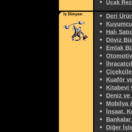
Uçak Rez
İş Dünyası
Deri Ürü
Kuyumcu
Halı Satıc
Döviz Bür
Emlak Bü
Otomoti
İhracatçıl
Çiçekçile
Kuaför ve
Kitabevi 
Deniz ve
Mobilya 
İnşaat, K
Bankalar
Diğer İşl