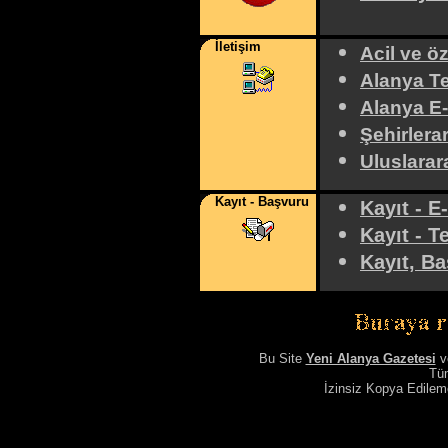
İletişim
Acil ve ö
Alanya Te
Alanya E-
Şehirlerar
Uluslarara
Kayıt - Başvuru
Kayıt - 
Kayıt - T
Kayıt, Baş
Bu Site
Yeni Alanya Gazetesi
v
Tüm
İzinsiz Kopya Edile