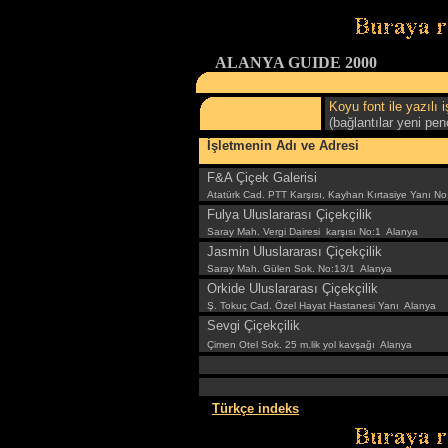
ALANYA GUIDE 2000
Koyu font ile yazılı 
(bağlantılar yeni pen
İşletmenin Adı ve Adresi
F&A Çiçek Galerisi
Atatürk Cad. PTT Karşısı, Kayhan Kırtasiye Yanı N
Fulya Uluslararası Çiçekçilik
Saray Mah. Vergi Dairesi karşısı No:1 Alanya
Jasmin Uluslararası Çiçekçilik
Saray Mah. Gülen Sok. No:13/1 Alanya
Orkide Uluslararası Çiçekçilik
Ş. Tokuç Cad. Özel Hayat Hastanesi Yanı Alanya
Sevgi Çiçekçilik
Çimen Otel Sok. 25 m.lik yol kavşağı Alanya
Türkçe indeks