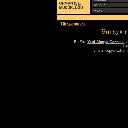
ORMAN İŞL.
Müdür
MÜDÜRLÜĞÜ
Faks
Türkçe indeks
Bu Site
Yeni Alanya Gazetesi
v
Tüm
İzinsiz Kopya Edile