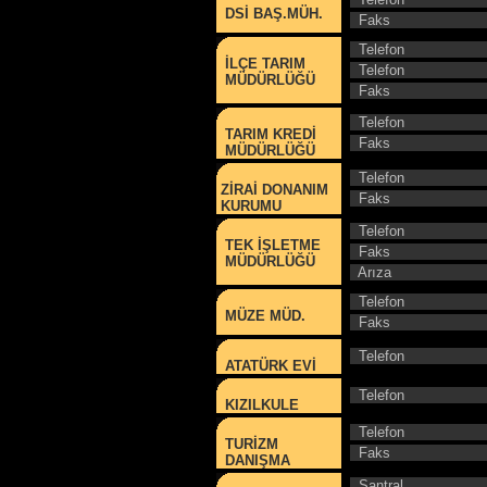
DSİ BAŞ.MÜH.
Faks
Telefon
İLÇE TARIM
Telefon
MÜDÜRLÜĞÜ
Faks
Telefon
TARIM KREDİ
Faks
MÜDÜRLÜĞÜ
Telefon
ZİRAİ DONANIM
Faks
KURUMU
Telefon
TEK İŞLETME
Faks
MÜDÜRLÜĞÜ
Arıza
Telefon
MÜZE MÜD.
Faks
Telefon
ATATÜRK EVİ
Telefon
KIZILKULE
Telefon
TURİZM
Faks
DANIŞMA
Santral