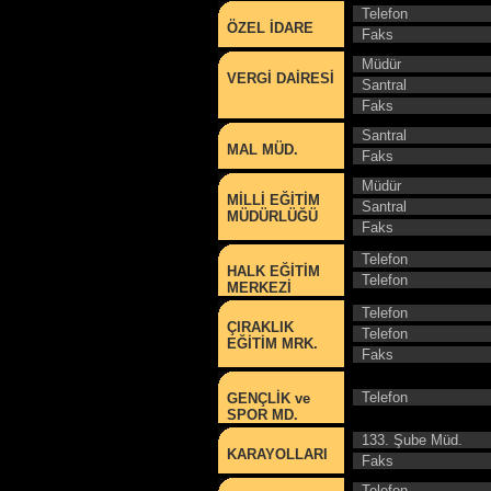
Telefon
ÖZEL İDARE
Faks
Müdür
VERGİ DAİRESİ
Santral
Faks
Santral
MAL MÜD.
Faks
Müdür
MİLLİ EĞİTİM
Santral
MÜDÜRLÜĞÜ
Faks
Telefon
HALK EĞİTİM
Telefon
MERKEZİ
Telefon
ÇIRAKLIK
Telefon
EĞİTİM MRK.
Faks
Telefon
GENÇLİK ve
SPOR MD.
133. Şube Müd.
KARAYOLLARI
Faks
Telefon