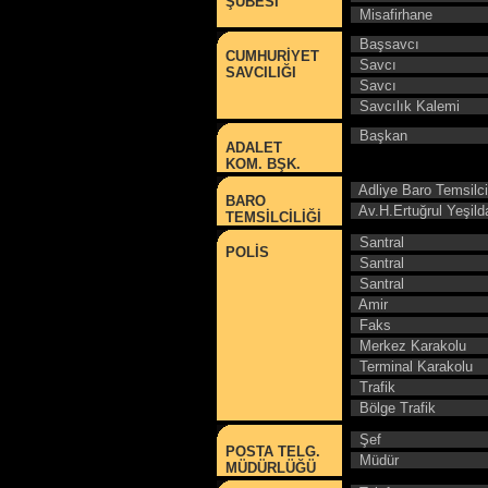
ŞUBESİ
Misafirhane
Başsavcı
CUMHURİYET
Savcı
SAVCILIĞI
Savcı
Savcılık Kalemi
Başkan
ADALET
KOM. BŞK.
Adliye Baro Temsilcil
BARO
Av.H.Ertuğrul Yeşild
TEMSİLCİLİĞİ
Santral
POLİS
Santral
Santral
Amir
Faks
Merkez Karakolu
Terminal Karakolu
Trafik
Bölge Trafik
Şef
POSTA TELG.
Müdür
MÜDÜRLÜĞÜ